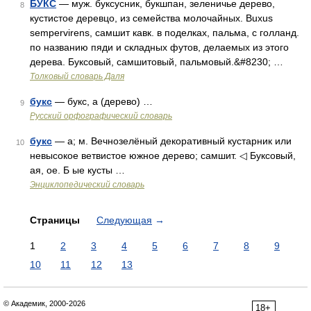
БУКС
— муж. буксусник, букшпан, зеленичье дерево,
8
кустистое деревцо, из семейства молочайных. Buxus
sempervirens, самшит кавк. в поделках, пальма, с голланд.
по названию пяди и складных футов, делаемых из этого
дерева. Буксовый, самшитовый, пальмовый.&#8230; …
Толковый словарь Даля
букс
— букс, а (дерево) …
9
Русский орфографический словарь
букс
— а; м. Вечнозелёный декоративный кустарник или
10
невысокое ветвистое южное дерево; самшит. ◁ Буксовый,
ая, ое. Б ые кусты …
Энциклопедический словарь
Страницы
Следующая
→
1
2
3
4
5
6
7
8
9
10
11
12
13
© Академик, 2000-2026
18+