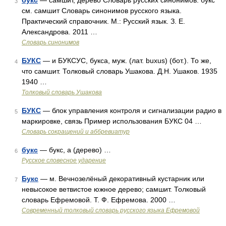
букс
— самшит, дерево Словарь русских синонимов. букс
3
см. самшит Словарь синонимов русского языка.
Практический справочник. М.: Русский язык. З. Е.
Александрова. 2011 …
Словарь синонимов
БУКС
— и БУКСУС, букса, муж. (лат. buxus) (бот.). То же,
4
что самшит. Толковый словарь Ушакова. Д.Н. Ушаков. 1935
1940 …
Толковый словарь Ушакова
БУКС
— блок управления контроля и сигнализации радио в
5
маркировке, связь Пример использования БУКС 04 …
Словарь сокращений и аббревиатур
букс
— букс, а (дерево) …
6
Русское словесное ударение
Букс
— м. Вечнозелёный декоративный кустарник или
7
невысокое ветвистое южное дерево; самшит. Толковый
словарь Ефремовой. Т. Ф. Ефремова. 2000 …
Современный толковый словарь русского языка Ефремовой